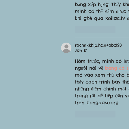
bảng xếp hạng. Thấy kh
mình có thể nắm được th
khi ghé qua xoilac.tv 
Like
Reply
rachnkkhip.hc.n+abc123
Jan 17
Hôm trước, mình có lư
người nói về 
bóng đá s
mò vào xem thử cho bi
thấy cách trình bày th
những điểm chính một c
trang rất dễ tiếp cận v
trên bongdaso.org.
Like
Reply