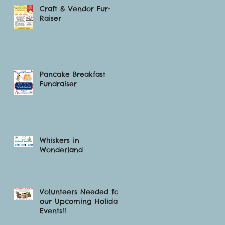
Craft & Vendor Fur-
Raiser
Pancake Breakfast
Fundraiser
Whiskers in
Wonderland
Volunteers Needed for
our Upcoming Holiday
Events!!