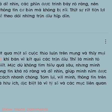
á dễ nhìn, các phần được trình bày rõ ràng, nên 
ông tin cơ bản mà không bị rối. Thật sự rất tiện lợi 
để theo dõi những trận đấu hấp dẫn.
ớt qua một số cuộc thảo luận trên mạng và thấy mọi 
ố
 khi bàn về kết quả các trận đấu. Thế là mình tò 
ết. Mặc dù không tìm hiểu quá sâu, nhưng mình 
ông tin khá rõ ràng và dễ nhìn, giúp mình nắm được 
ách nhanh chóng. Tóm lại, với mình, thông tin trên 
à hữu ích, đặc biệt là về tỷ số và các mục liên quan 
Show more comments