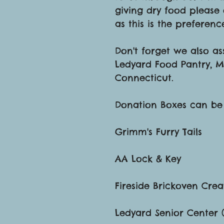
giving dry food please 
as this is the preferen
Don't forget we also as
Ledyard Food Pantry, Me
Connecticut.
Donation Boxes can be 
Grimm's Furry Tails
AA Lock & Key
Fireside Brickoven Crea
Ledyard Senior Center (