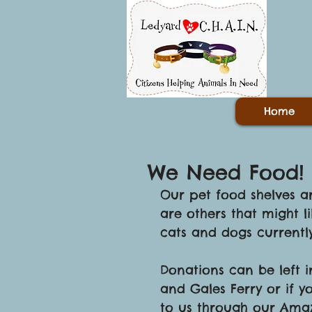
Home
We Need Food!
Our pet food shelves ar
are others that might l
cats and dogs currently
Donations can be left 
and Gales Ferry or if y
to us through our Amaz