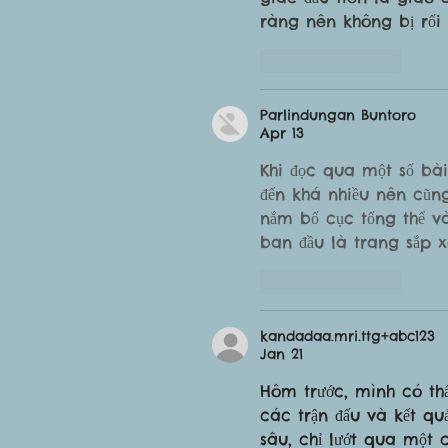
ràng nên không bị rối
Like
Reply
Parlindungan Buntoro
Apr 13
Khi đọc qua một số bài
đến khá nhiều nên cũn
nắm bố cục tổng thể và
ban đầu là trang sắp 
Like
Reply
kandadaa.mri.ttg+abc123
Jan 21
Hôm trước, mình có thấ
các trận đấu và kết q
sâu, chỉ lướt qua một 