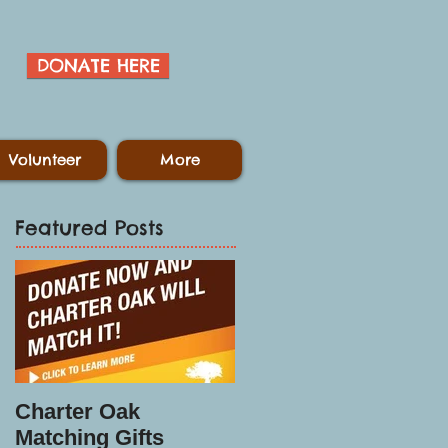
DONATE HERE
Volunteer
More
Featured Posts
Charter Oak
Matching Gifts