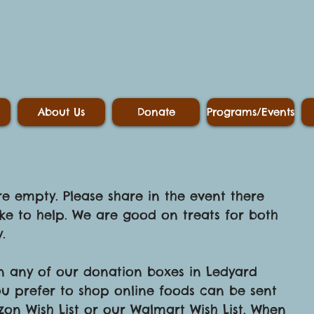
About Us
Donate
Programs/Events
e empty. Please share in the event there 
ike to help. We are good on treats for both 
.
in any of our donation boxes in Ledyard 
ou prefer to shop online foods can be sent 
on Wish List or our Walmart Wish List. When 