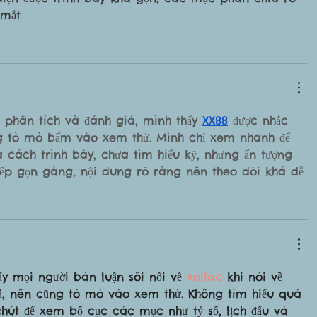
 mắt
 phân tích và đánh giá, mình thấy 
XX88
 được nhắc 
g tò mò bấm vào xem thử. Mình chỉ xem nhanh để 
 cách trình bày, chưa tìm hiểu kỹ, nhưng ấn tượng 
xếp gọn gàng, nội dung rõ ràng nên theo dõi khá dễ
y mọi người bàn luận sôi nổi về 
xoilac
 khi nói về 
uả, nên cũng tò mò vào xem thử. Không tìm hiểu quá 
chút để xem bố cục các mục như tỷ số, lịch đấu và 