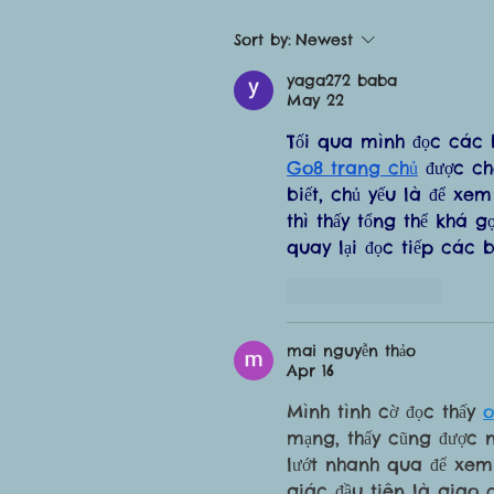
Sort by:
Newest
yaga272 baba
May 22
Tối qua mình đọc các b
Go8 trang chủ
 được c
biết, chủ yếu là để xe
thì thấy tổng thể khá 
quay lại đọc tiếp các
Like
Reply
mai nguyễn thảo
Apr 16
Mình tình cờ đọc thấy 
mạng, thấy cũng được n
lướt nhanh qua để xem 
giác đầu tiên là giao 