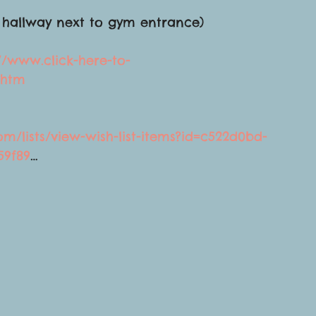
n hallway next to gym entrance)
://www.click-here-to-
.htm
/lists/view-wish-list-items?id=c522d0bd-
59f89
…