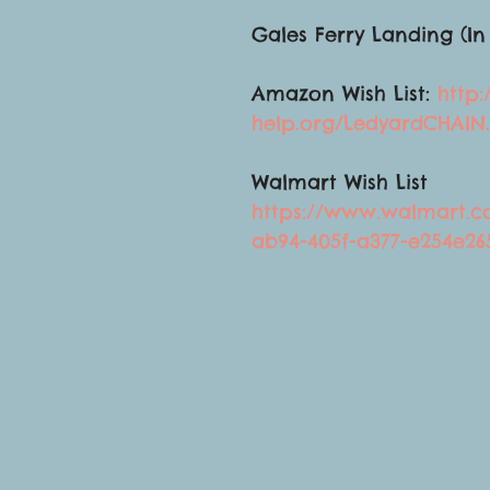
Gales Ferry Landing (I
Amazon Wish List:
 http
help.org/LedyardCHAIN
Walmart Wish List 
https://www.walmart.com
ab94-405f-a377-e254e26