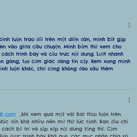
ình luận trao đổi trên một diễn đàn, mình bắt gặp 
hèn vào giữa câu chuyện. Mình bấm thử xem cho 
m cách trình bày và cấu trúc nội dung. Lướt nhanh 
gọn gàng, tạo cảm giác đáng tin cậy. Xem xong mình 
 bình luận khác, chứ cũng không đào sâu thêm
o8 com
  ,khi xem qua một vài bài thảo luận trên 
hắc đến khá nhiều nên mở thử lúc rảnh. Ban đầu chỉ 
cách bố trí và sắp xếp nội dung tổng thể. Cảm 
diện được trình bày khá gọn, các mục phân chia rõ 